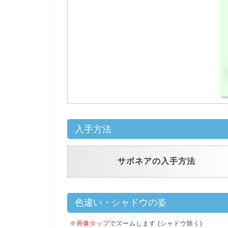
入手方法
サボネアの入手方法
色違い・シャドウの姿
※
画像タップ
でズームします (シャドウ除く)