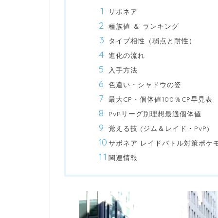
サボネア
種族値 ＆ ランキング
タイプ相性（弱点と耐性）
進化の流れ
入手方法
色違い・シャドウの姿
最大CP・個体値100％CP早見表
PvPリーグ別理想最適個体値
覚える技 (ジム＆レイド・PvP)
サボネア レイドバトル対策ポケ
関連情報