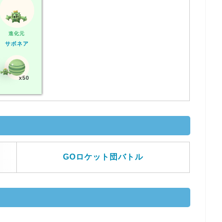
進化元
サボネア
x50
GOロケット団バトル