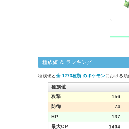
種族値 ＆ ランキング
種族値と
全 1273種類 のポケモン
における順
種族値
攻撃
156
防御
74
HP
137
最大CP
1404