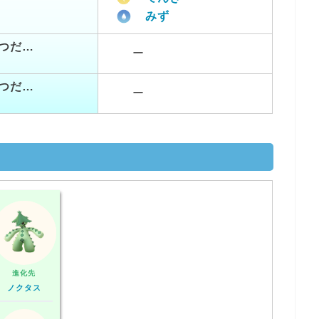
みず
つだ…
ー
つだ…
ー
進化先
ノクタス