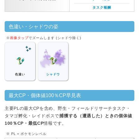
タスク報酬
色違い・シャドウの姿
※
画像タップ
でズームします (シャドウ除く)
色違い
シャドウ
最大CP・個体値100％CP早見表
主要PLの最大CPを含め、野生・フィールドリサーチタスク・
タマゴ孵化・レイドボスで
捕獲する（遭遇した）ときの個体値
100％CP・最低CP
情報です。
※ PL = ポケモンレベル