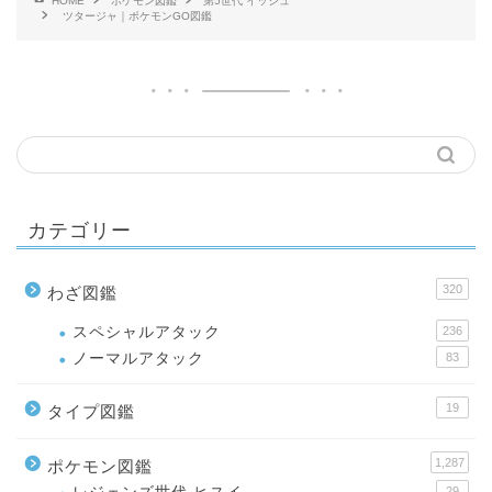
HOME
ポケモン図鑑
第5世代 イッシュ
ツタージャ｜ポケモンGO図鑑
カテゴリー
320
わざ図鑑
スペシャルアタック
236
ノーマルアタック
83
19
タイプ図鑑
1,287
ポケモン図鑑
29