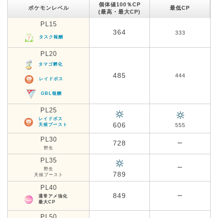
個体値100％CP
ポケモンレベル
最低CP
(最高・最大CP)
PL15
364
333
タスク報酬
PL20
タマゴ孵化
485
444
レイドボス
GBL報酬
PL25
レイドボス
606
天候ブースト
555
PL30
728
ー
野生
PL35
ー
野生
789
天候ブースト
PL40
849
ー
通常アメ強化
最大CP
PL50