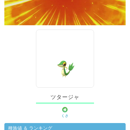
00:00
/
01:00
ツタージャ
くさ
種族値 ＆ ランキング