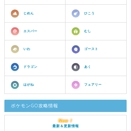
じめん
ひこう
エスパー
むし
いわ
ゴースト
ドラゴン
あく
はがね
フェアリー
ポケモンGO攻略情報
New！
最新＆更新情報