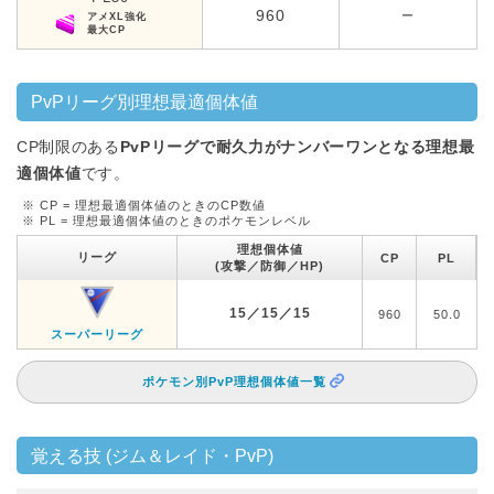
960
ー
アメXL強化
最大CP
PvPリーグ別理想最適個体値
CP制限のある
PvPリーグで耐久力がナンバーワンとなる理想最
適個体値
です。
※ CP = 理想最適個体値のときのCP数値
※ PL = 理想最適個体値のときのポケモンレベル
理想個体値
リーグ
CP
PL
(攻撃／防御／HP)
15／15／15
960
50.0
スーパーリーグ
ポケモン別PvP理想個体値一覧
覚える技 (ジム＆レイド・PvP)