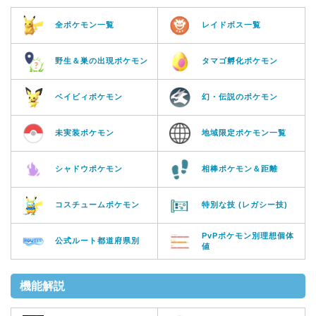
全ポケモン一覧
レイドボス一覧
野生＆巣の出現ポケモン
タマゴ孵化ポケモン
ベイビィポケモン
幻・伝説のポケモン
未実装ポケモン
地域限定ポケモン一覧
シャドウポケモン
相棒ポケモン＆距離
コスチュームポケモン
特別な技 (レガシー技)
PvPポケモン別理想個体
公式ルート都道府県別
値
機能解説