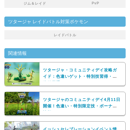
PvP
ジム＆レイド
ツタージャ レイドバトル対策ポケモン
レイドバトル
関連情報
ツタージャ・コミュニティデイ攻略ガ
イド：色違いゲット・特別技習得・個
体値厳選までやることまとめ！
ツタージャのコミュニティデイ4月11日
開催！色違い・特別限定技・ボーナス
情報まとめ
イッシュセレブレーションイベント情