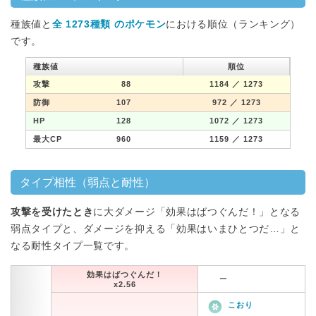
種族値と
全 1273種類 のポケモン
における順位（ランキング）
です。
種族値
順位
攻撃
88
1184
／ 1273
防御
107
972
／ 1273
HP
128
1072
／ 1273
最大CP
960
1159
／ 1273
タイプ相性（弱点と耐性）
攻撃を受けたとき
に大ダメージ「効果はばつぐんだ！」となる
弱点タイプと、ダメージを抑える「効果はいまひとつだ…」と
なる耐性タイプ一覧です。
効果はばつぐんだ！
ー
x2.56
こおり