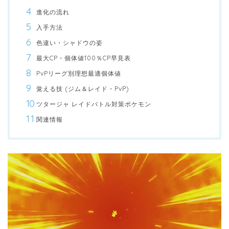
進化の流れ
入手方法
色違い・シャドウの姿
最大CP・個体値100％CP早見表
PvPリーグ別理想最適個体値
覚える技 (ジム＆レイド・PvP)
ツタージャ レイドバトル対策ポケモン
関連情報