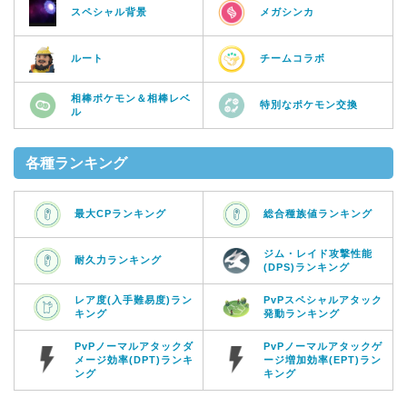
スペシャル背景
メガシンカ
ルート
チームコラボ
相棒ポケモン＆相棒レベ
特別なポケモン交換
ル
各種ランキング
最大CPランキング
総合種族値ランキング
ジム・レイド攻撃性能
耐久力ランキング
(DPS)ランキング
レア度(入手難易度)ラン
PvPスペシャルアタック
キング
発動ランキング
PvPノーマルアタックダ
PvPノーマルアタックゲ
メージ効率(DPT)ランキ
ージ増加効率(EPT)ラン
ング
キング