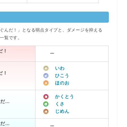
ぐんだ！」となる弱点タイプと、ダメージを抑える
一覧です。
だ！
ー
いわ
だ！
ひこう
ほのお
かくとう
つだ…
くさ
じめん
つだ…
ー