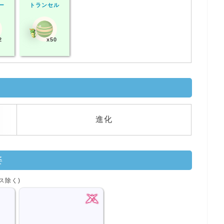
ー
トランセル
2
x50
進化
姿
ス除く)