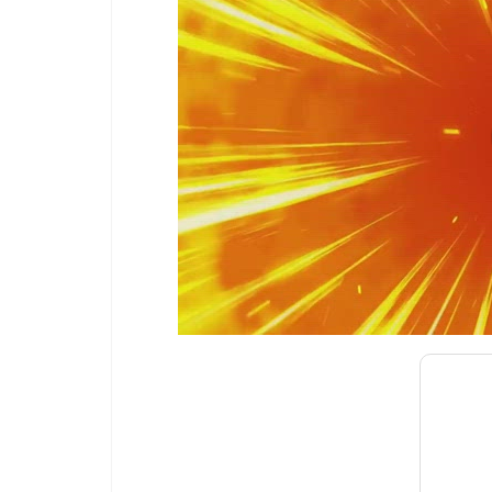
00:00
/
01:00
[ TRUVID ] PO