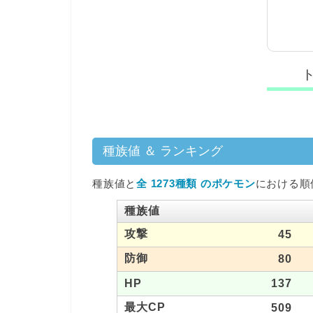
種族値 ＆ ランキング
種族値と
全 1273種類 のポケモン
における順
種族値
攻撃
45
防御
80
HP
137
最大CP
509