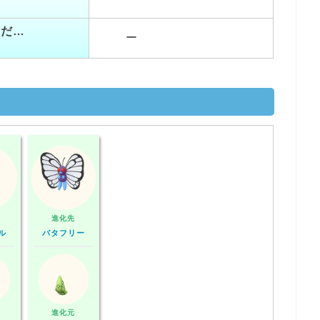
つだ…
ー
進化先
ル
バタフリー
進化元